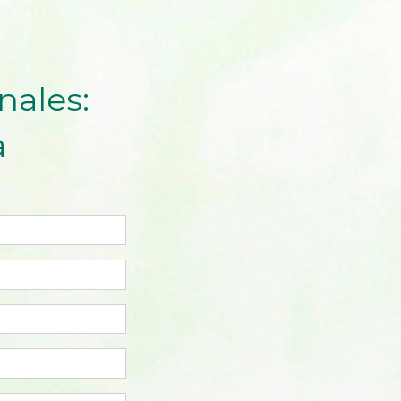
nales:
a